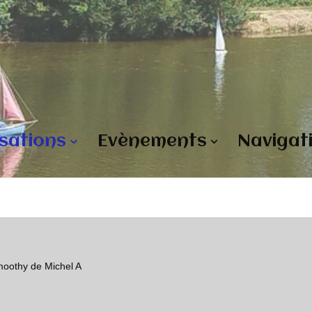
isations
Evènements
Navigat
oothy de Michel A