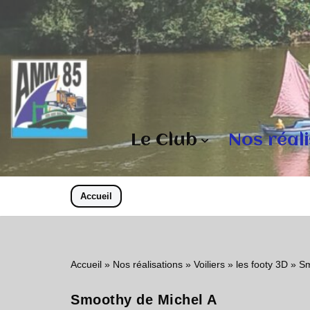
Aller
au
contenu
Le Club
Nos réal
Accueil
Accueil
»
Nos réalisations
»
Voiliers
»
les footy 3D
»
Sm
Smoothy de Michel A