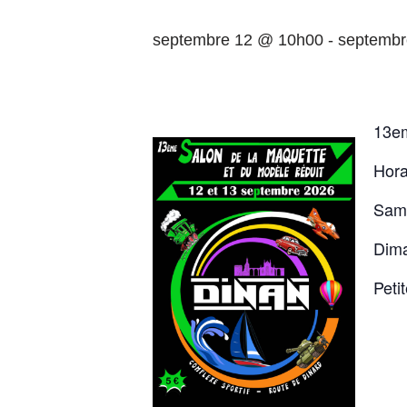
septembre 12 @ 10h00
-
septembr
13em
Hora
Same
Dim
Peti