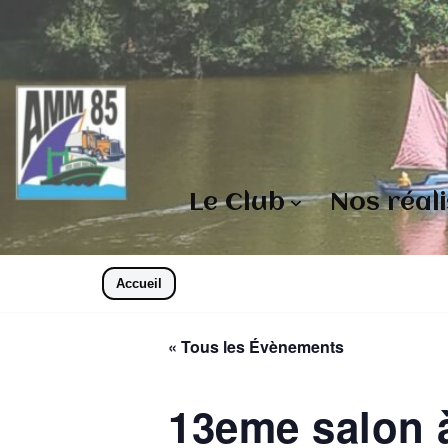
Aller
au
contenu
Le Club
Nos réal
Accueil
« Tous les Évènements
13eme salon à