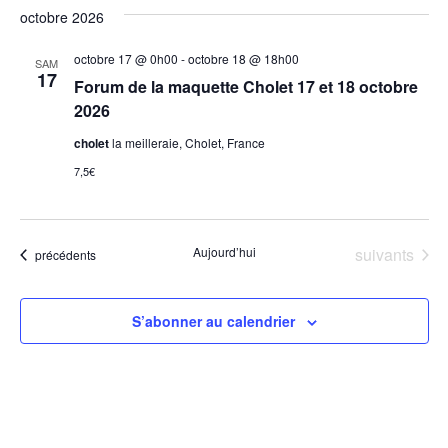
octobre 2026
octobre 17 @ 0h00
-
octobre 18 @ 18h00
SAM
17
Forum de la maquette Cholet 17 et 18 octobre
2026
cholet
la meilleraie, Cholet, France
7,5€
Évènements
Aujourd’hui
suivants
Évènements
précédents
S’abonner au calendrier