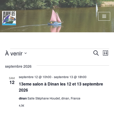
Aller
au
contenu
À venir
Reche
Nav
Recherche
Liste
Sélectionnez
de
et
septembre 2026
une
vu
naviga
date.
septembre 12 @ 10h00
-
septembre 13 @ 18h00
Év
SAM
de
12
13eme salon à Dinan les 12 et 13 septembre
vues
2026
Évène
dinan
Salle Stéphane Houdet, dinan, France
4,5€