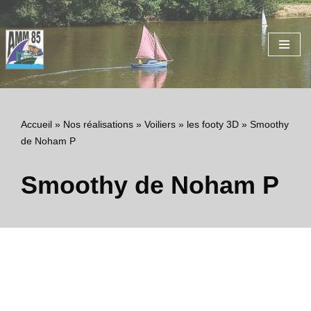
Aller
au
contenu
Accueil
»
Nos réalisations
»
Voiliers
»
les footy 3D
»
Smoothy
de Noham P
Smoothy de Noham P