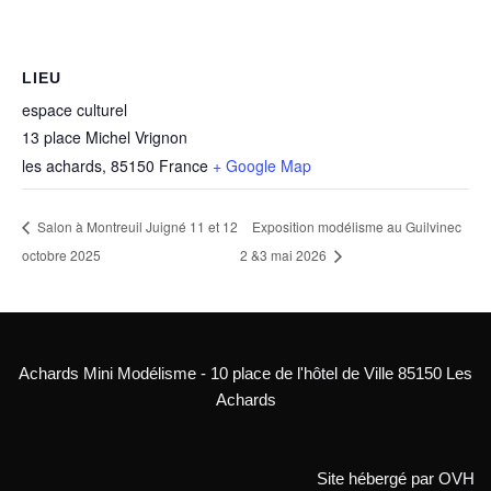
LIEU
espace culturel
13 place Michel Vrignon
les achards
,
85150
France
+ Google Map
Salon à Montreuil Juigné 11 et 12
Exposition modélisme au Guilvinec
octobre 2025
2 &3 mai 2026
Achards Mini Modélisme - 10 place de l'hôtel de Ville 85150 Les
Achards
Site hébergé par OVH