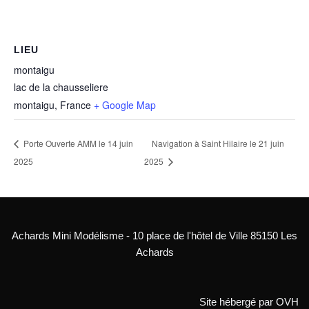
LIEU
montaigu
lac de la chausseliere
montaigu
,
France
+ Google Map
Porte Ouverte AMM le 14 juin
Navigation à Saint Hilaire le 21 juin
2025
2025
Achards Mini Modélisme - 10 place de l'hôtel de Ville 85150 Les
Achards
Site hébergé par OVH